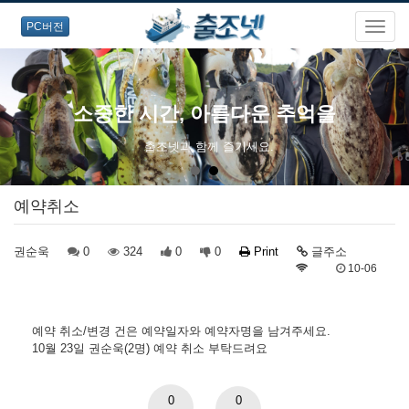
PC버전
소중한 시간, 아름다운 추억을
출조넷과 함께 즐기세요.
예약취소
권순욱
0
324
0
0
Print
글주소
10-06
예약 취소/변경 건은 예약일자와 예약자명을 남겨주세요.
10월 23일 권순욱(2명) 예약 취소 부탁드려요
0
0