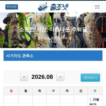
PC버전
소중한 시간, 아름다운 추억을
출조넷과 함께 즐기세요.
서거차도 관측소
2026.08
<
>
예약하기
일
월
화
수
목
금
토
1
10물
(06/19)