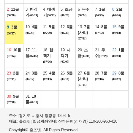
2
11물
3
한객
4
대객
5
조금
6
무쉬
7
1물
8
2물
기
기
(06/20)
(06/21)
(06/22)
(06/23)
(06/24)
(06/25)
(06/26)
9
10
4물
11
5물
12
6물
13
7물
14
8물
15
9물
3물
(사리)
(06/28)
(06/29)
(06/30)
(07/02)
(07/03)
(06/27)
(07/01)
16
10물
17
11
18
한
19
대
20
조
21
무
22
1물
물
객기
객기
금
쉬
(07/04)
(07/05)
(07/08)
(07/09)
(07/10)
(07/06)
(07/07)
23
2물
24
3물
25
4물
26
5물
27
6물
28
7물
29
8물
(사리)
(07/11)
(07/12)
(07/13)
(07/14)
(07/16)
(07/17)
(07/15)
30
9물
31
10
물
(07/18)
(07/19)
주소
: 경기도 시흥시 정왕동 1398- 5
대표
: 출조넷
|
입금계좌안내
: 신한은행(김재영) 110-260-963-420
Copyright© 출조넷. All Rights Reserved.