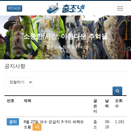
PC버전
소중한 시간, 아름다운 추억을
출조넷과 함께 즐기세요.
공지사항
번호
제목
글
날
조회
쓴
짜
수
이
공지
8월 27일 여수 은갈치 3~5지 퍼펙트
출
08-
1,181
조황
+1
조
28