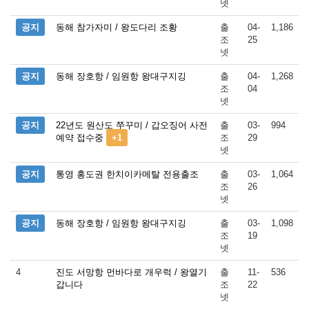
넷
공지
동해 참가자미 / 왕도다리 조황
출
04-
1,186
조
25
넷
공지
동해 장호항 / 임원항 왕대구지깅
출
04-
1,268
조
04
넷
공지
22년도 원산도 쭈꾸미 / 갑오징어 사전
출
03-
994
예약 접수중
+1
조
29
넷
공지
통영 홍도권 한치이카메탈 전용출조
출
03-
1,064
조
26
넷
공지
동해 장호항 / 임원항 왕대구지깅
출
03-
1,098
조
19
넷
4
진도 서망항 먼바다로 개우럭 / 왕열기
출
11-
536
갑니다
조
22
넷