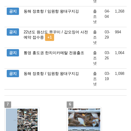
넷
공지
동해 장호항 / 임원항 왕대구지깅
출
04-
1,268
조
04
넷
공지
22년도 원산도 쭈꾸미 / 갑오징어 사전
출
03-
994
예약 접수중
+1
조
29
넷
공지
통영 홍도권 한치이카메탈 전용출조
출
03-
1,064
조
26
넷
공지
동해 장호항 / 임원항 왕대구지깅
출
03-
1,098
조
19
넷
7
6