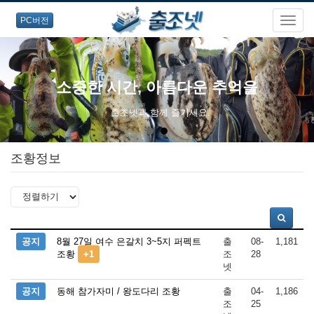
PC버전
소중한 시간, 아름다운 추억을
출조넷과 함께 즐기세요.
조황정보
공지
8월 27일 여수 은갈치 3~5지 퍼펙트
출
08-
1,181
조황
+1
조
28
넷
공지
동해 참가자미 / 왕도다리 조황
출
04-
1,186
조
25